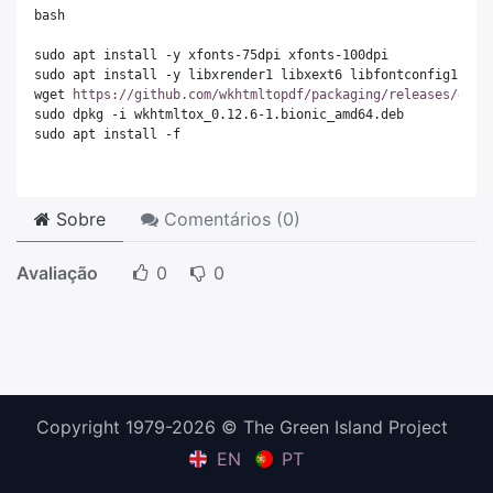
bash
sudo apt install -y xfonts-75dpi xfonts-100dpi
sudo apt install -y libxrender1 libxext6 libfontconfig1
wget 
https://github.com/wkhtmltopdf/packaging/releases/down
sudo dpkg -i wkhtmltox_0.12.6-1.bionic_amd64.deb
sudo apt install -f
Sobre
Comentários (
0
)
Avaliação
0
0
Copyright 1979-2026 © The Green Island Project
EN
PT